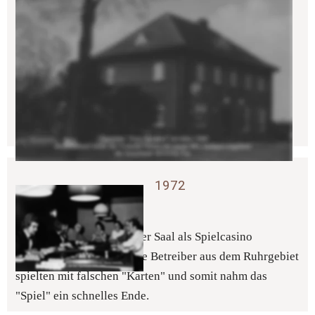
Wirtshaus & Fleischerei-Laden 
Der Eingang unterteilte Wirtshaus und Fleischerei-
Laden: Rechts ging es in den Fleischerei-Laden und 
links ins Wirtshaus. Nach einigen Ausbaumaßnahmen 
1960 entstand eine Veranda, mit großzügigen Fenstern 
(Bild entstand vor dem Umbau) und neuen Sanitär-
Räumen mit Anbindung zum großem Saal. 
1972 
Spielcasino 
Von 1972 - 1973 wurde der Saal als Spielcasino 
vermietet und genutzt. Die Betreiber aus dem Ruhrgebiet 
spielten mit falschen "Karten" und somit nahm das 
"Spiel" ein schnelles Ende.