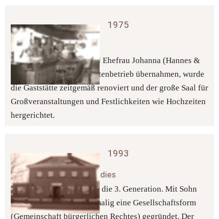
1975 
2. Generation 
Bevor Sohn Johannes und Ehefrau Johanna (Hannes & 
Hanni) 1975 den Gaststättenbetrieb übernahmen, wurde 
die Gaststätte zeitgemäß renoviert und der große Saal für 
Großveranstaltungen und Festlichkeiten wie Hochzeiten 
hergerichtet.
1993 
Landgasthaus zum Paradies 
1993 ging das Paradies in die 3. Generation. Mit Sohn 
Norbert wurde dann erstmalig eine Gesellschaftsform 
(Gemeinschaft bürgerlichen Rechtes) gegründet. Der 